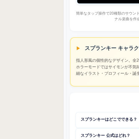
簡単なタップ操作で20種類のサウン
ナル楽曲を作
スプランキー キャラク
指人形風の個性的なデザイン。全2
ホラーモードではサイモンが不気
細なイラスト・プロフィール・誕
スプランキーはどこでできる？
sprunkin.jp
にアクセスするだけで即
スプランキー 公式はどれ？
ル不要・アプリ不要・完全ブラウザ対