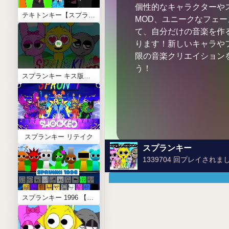
個性的なキャラクターや
テキトンキー【スプランキー x てきと】
MOD、ユニークなフェ
て、自分だけの音楽を作
ります！新しいキャラや
限の音楽クリエイション
う！
スプランキー キス版【恋愛モッド】
スプランキー リテイク
スプランキー
1339704 回プレイされま
スプランキー 1996 【Sprunki 1996】