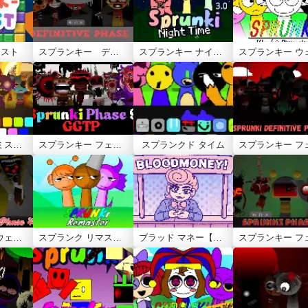
ラスト
スプランキー デフィニティブ フェーズ3
スプランキー ナイトタイム 3.0
スプランキー ミスター・サン テイクスオーバー
スプランキー フェーズ9 GGTP
スプランクド タイム
スプランキー ウェンダ トリートメント フェーズ40
スプランク リマスター
ブラッド マネー【Blood Money】