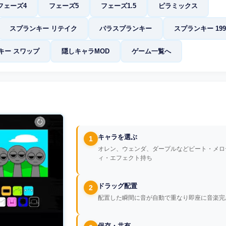
フェーズ4
フェーズ5
フェーズ1.5
ピラミックス
スプランキー リテイク
パラスプランキー
スプランキー 199
キー スワップ
隠しキャラMOD
ゲーム一覧へ
キャラを選ぶ
1
オレン、ウェンダ、ダープルなどビート・メロ
ィ・エフェクト持ち
ドラッグ配置
2
配置した瞬間に音が自動で重なり即座に音楽完
保存・共有