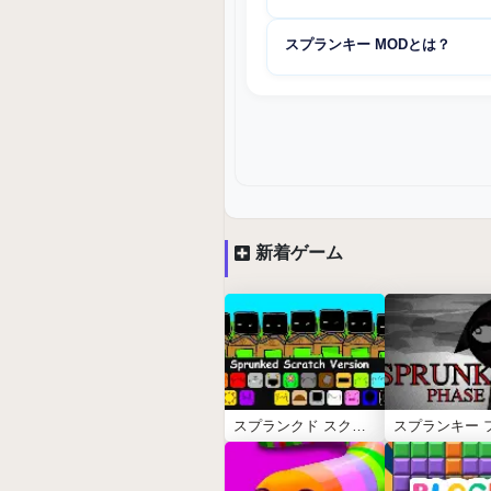
レット全てで無料で遊べます。
Cocrea版
が現在の最新公式対応版。元々は
スプランキー MODとは？
Scratch版でしたが、本家は現在非公開。
Cocrea版と厳選MODを提供。
ファンコミュニティが制作したカスタ
オ、キップ、ジェノ等）・サウンド・
ョンを追加。
隠しキャラが最初から使
新着ゲーム
スプランクド スクラッチ