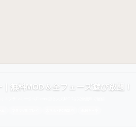
ー｜無料MOD＆全フェーズ遊び放題！
in.jpはスプランキー公式Cocrea版と人気MODを完全無料で配信
ーム
ブラウザ即プレイ
スマホ・PC両対応
全20キャラ