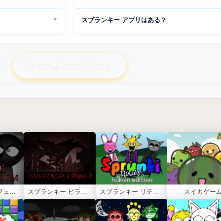
MOD版
：
🔗 sprunki-but-is-modded
コマンド不要で全
NyankoBfLol氏の
① 誰でも簡単に音楽制作できる操作
ラ使用可能！
スプランキー アプリはある？
sprunkin.jpでは公式
② 可愛い×ホラーの独特な世界観
③ 18体の隠しキャラの中毒性
ム版。新キャラ（ラリ
公式ストアにはありませんが、Android版の
スプランキ
④ 完全無料でPC・スマホ対応
ビジュアル・アニメーシ
MOD APK
をインストールすれば、スマホでもアプリと
⑤ SNS映えするオリジナル曲作成
える
MOD版も人気。
ぶことができます。
今すぐ無料でプレイする
スプランキー フェーズ5 RM
スプランキー ピラミックスド フェーズ3
スプランキー リテイク 人間エディション
スイカゲー