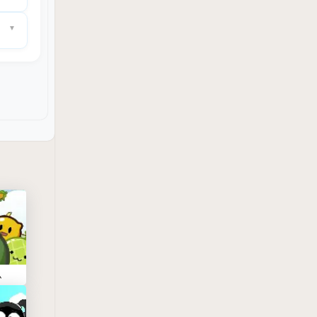
隠しキャ
ー
して遊
ム