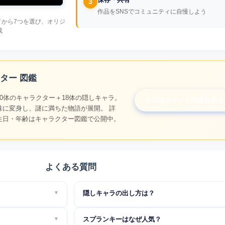
3
作品をSNSでコミュニティに自慢しよう
ドから7つを選び、オリジ
成
ター 図鑑
0体のキャラクター＋18体の隠しキャラ。
全38体のキャラ図鑑を見る
味に変身し、謎に満ちた物語が展開。 詳
生日・年齢はキャラクター図鑑で公開中。
よくある質問
隠しキャラの出し方は？
プレイ可能。インストー
通常
：「
imsosprunki
」と入力→アイコン出現→ドラ
スプランキーはなぜ人気？
応。PC・スマホ・タブ
置