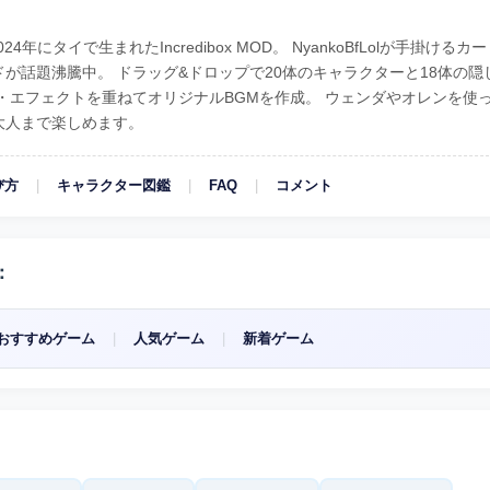
024年にタイで生まれたIncredibox MOD。 NyankoBfLolが手掛けるカ
が話題沸騰中。 ドラッグ&ドロップで20体のキャラクターと18体の隠
・エフェクトを重ねてオリジナルBGMを作成。 ウェンダやオレンを使
大人まで楽しめます。
び方
|
キャラクター図鑑
|
FAQ
|
コメント
：
おすすめゲーム
|
人気ゲーム
|
新着ゲーム