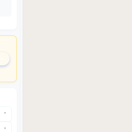
 ➔
ッグ配