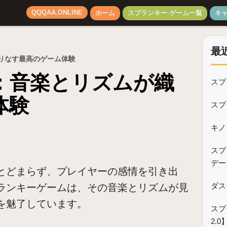
QQQAA.ONLINE
ホーム
スプランキー ゲーム一覧
キ
最
りなす最高のゲーム体験
：音楽とリズムが織
スプ
体験
スプ
キノ・
スプ
デー
とどまらず、プレイヤーの感情を引き出
ダス
ランキーゲームは、その音楽とリズムが見
を魅了しています。
スプラ
2.0