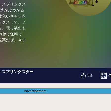
・スプリンクス
創造がぶつかる
黄色いキャラを
ックスして、ノ
う。隠し演出も
n.jpで無料で
最高だぜ、今す
・スプリンクスター
38
Advertisement