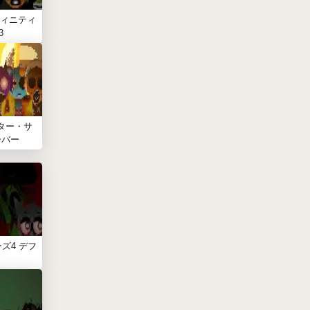
ィニティ
3
ター・サ
ーバー
ズ4 デフ