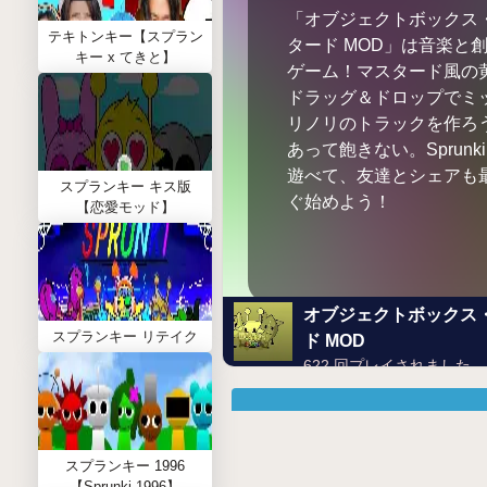
「オブジェクトボックス
テキトンキー【スプラン
タード MOD」は音楽と
キー x てきと】
ゲーム！マスタード風の
ドラッグ＆ドロップでミ
リノリのトラックを作ろ
あって飽きない。Sprunki
遊べて、友達とシェアも
スプランキー キス版
ぐ始めよう！
【恋愛モッド】
オブジェクトボックス
スプランキー リテイク
ド MOD
622 回プレイされました
スプランキー 1996
【Sprunki 1996】