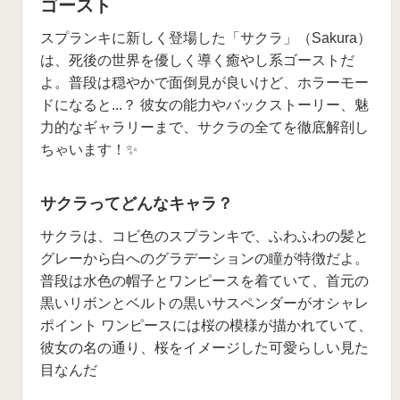
ゴースト
スプランキに新しく登場した「サクラ」（Sakura）
は、死後の世界を優しく導く癒やし系ゴーストだ
よ。普段は穏やかで面倒見が良いけど、ホラーモー
ドになると...？ 彼女の能力やバックストーリー、魅
力的なギャラリーまで、サクラの全てを徹底解剖し
ちゃいます！✨
サクラってどんなキャラ？
サクラは、コビ色のスプランキで、ふわふわの髪と
グレーから白へのグラデーションの瞳が特徴だよ。
普段は水色の帽子とワンピースを着ていて、首元の
黒いリボンとベルトの黒いサスペンダーがオシャレ
ポイント ワンピースには桜の模様が描かれていて、
彼女の名の通り、桜をイメージした可愛らしい見た
目なんだ