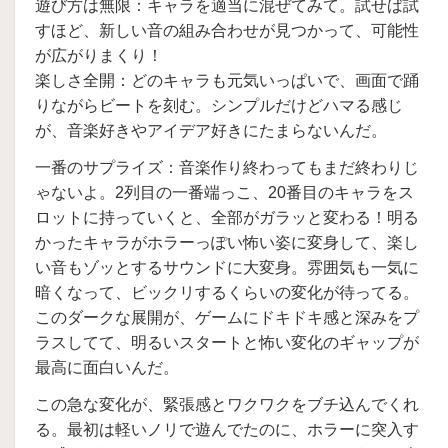
遊び方は無限：キャラを適当に混ぜてみて。試せば試
すほど、新しい音の組み合わせが見つかって、可能性
が広がりまくり！
楽しさ全開：どのキャラも元気いっぱいで、画面で踊
りながらビートを刻む。シンプルだけどハマる感じ
が、音楽好きやアイデア好きにたまらないんだ。
一番のサプライズ：音楽作り終わってもまだ終わりじ
ゃないよ。2列目の一番端っこ、20番目のキャラをス
ロットに持っていくと、全部がガラッと変わる！明る
かったキャラがホラーっぽい怖い姿に変身して、楽し
い音もゾッとするサウンドに大変身。雰囲気も一気に
暗くなって、ビックリするくらいの変化が待ってる。
このダークな展開が、ゲームにドキドキ感と深みをプ
ラスしてて、明るいスタートと怖い変化のギャップが
最高に面白いんだ。
この急な変化が、緊張感とワクワクをブチ込んでくれ
る。最初は軽いノリで遊んでたのに、ホラーに突入す