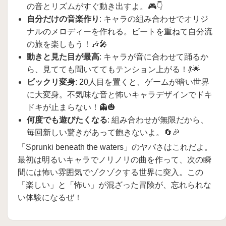
の音とリズムがすぐ動き出すよ。🎮👇
自分だけの音楽作り
: キャラの組み合わせでオリジ
ナルのメロディーを作れる。ビートを重ねて自分流
の旅を楽しもう！🎶🎤
動きと見た目が最高
: キャラが音に合わせて踊るか
ら、見てても聞いててもテンション上がる！💃🌟
ビックリ変身
: 20人目を置くと、ゲームが暗い世界
に大変身。不気味な音と怖いキャラデザインでドキ
ドキが止まらない！👻🎃
何度でも遊びたくなる
: 組み合わせが無限だから、
毎回新しい驚きがあって飽きないよ。🔄🎉
「Sprunki beneath the waters」のヤバさはこれだよ。
最初は明るいキャラでノリノリの曲を作って、次の瞬
間には怖い雰囲気でゾクゾクする世界に突入。この
「楽しい」と「怖い」が混ざった冒険が、忘れられな
い体験になるぜ！