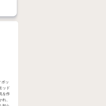
ィボッ
モッド
気を作
かれ、
も知ら