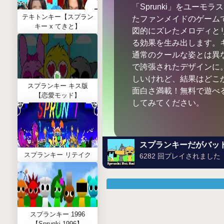
「Sprunki」をユーモ
テキトンキー【スプラン
たファンメイドのゲーム
キー x てきと】
図的にズレたメロディと
る効果を生み出します。
通常のクールな姿とは異
で誇張されたデザインに
しいけれど、結果はどこ
スプランキー キス版
面白さ満載！無料で遊べ
【恋愛モッド】
してみてください。
スプランキーだがバッ
スプランキー リテイク
6282 回プレイされました
スプランキー 1996
【Sprunki 1996】