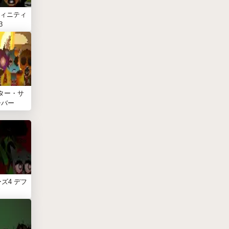
ィニティ
3
ター・サ
ーバー
ズ4 デフ