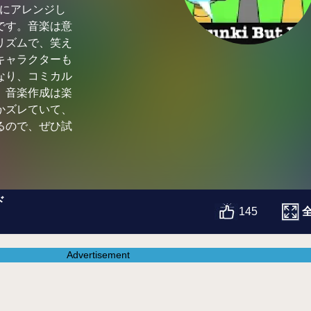
ラスにアレンジし
です。音楽は意
リズムで、笑え
キャラクターも
なり、コミカル
。音楽作成は楽
かズレていて、
るので、ぜひ試
ド
145
Advertisement