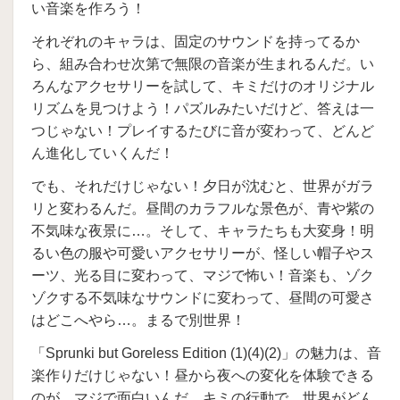
い音楽を作ろう！
それぞれのキャラは、固定のサウンドを持ってるか
ら、組み合わせ次第で無限の音楽が生まれるんだ。い
ろんなアクセサリーを試して、キミだけのオリジナル
リズムを見つけよう！パズルみたいだけど、答えは一
つじゃない！プレイするたびに音が変わって、どんど
ん進化していくんだ！
でも、それだけじゃない！夕日が沈むと、世界がガラ
リと変わるんだ。昼間のカラフルな景色が、青や紫の
不気味な夜景に…。そして、キャラたちも大変身！明
るい色の服や可愛いアクセサリーが、怪しい帽子やス
ーツ、光る目に変わって、マジで怖い！音楽も、ゾク
ゾクする不気味なサウンドに変わって、昼間の可愛さ
はどこへやら…。まるで別世界！
「Sprunki but Goreless Edition (1)(4)(2)」の魅力は、音
楽作りだけじゃない！昼から夜への変化を体験できる
のが、マジで面白いんだ。キミの行動で、世界がどん