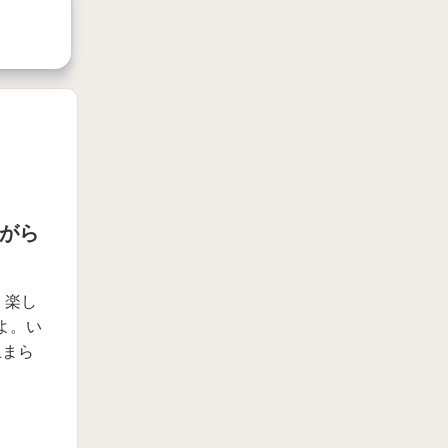
ながら
るく楽し
よ。い
止まら