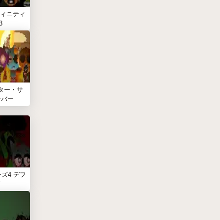
ィニティ
3
ター・サ
ーバー
ズ4 デフ