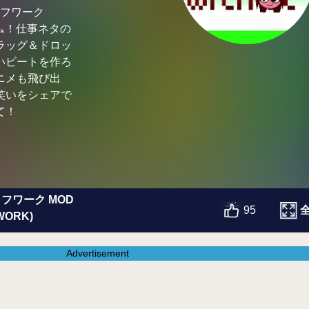
イフワーク
ム！仕事ネタの
ラッグ＆ドロッ
いビートを作ろ
ニメも飛び出
笑いをシェアで
て！
イフワーク MOD
95
 WORK)
Advertisement