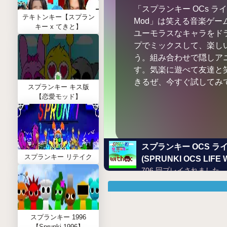
「スプランキー OCs ラ
テキトンキー【スプラン
Mod」は笑える音楽ゲー
キー x てきと】
ユーモラスなキャラをド
プでミックスして、楽し
う。組み合わせで隠しア
す。気楽に遊べて友達と
きるぜ、今すぐ試してみ
スプランキー キス版
【恋愛モッド】
スプランキー OCS ラ
スプランキー リテイク
(SPRUNKI OCS LIFE
706 回プレイされました
スプランキー 1996
【Sprunki 1996】