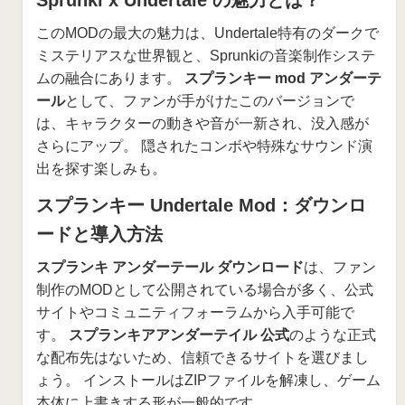
Sprunki x Undertale の魅力とは？
このMODの最大の魅力は、Undertale特有のダークで
ミステリアスな世界観と、Sprunkiの音楽制作システ
ムの融合にあります。
スプランキー mod アンダーテ
ール
として、ファンが手がけたこのバージョンで
は、キャラクターの動きや音が一新され、没入感が
さらにアップ。 隠されたコンボや特殊なサウンド演
出を探す楽しみも。
スプランキー Undertale Mod：ダウンロ
ードと導入方法
スプランキ アンダーテール ダウンロード
は、ファン
制作のMODとして公開されている場合が多く、公式
サイトやコミュニティフォーラムから入手可能で
す。
スプランキアアンダーテイル 公式
のような正式
な配布先はないため、信頼できるサイトを選びまし
ょう。 インストールはZIPファイルを解凍し、ゲーム
本体に上書きする形が一般的です。