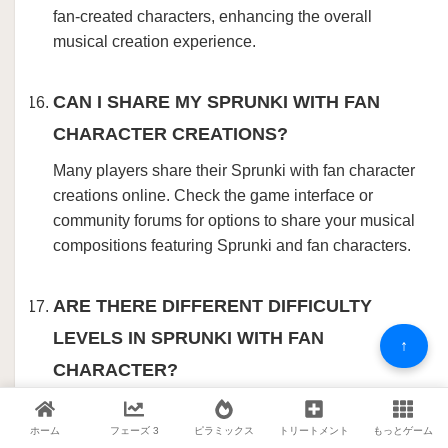
fan-created characters, enhancing the overall
musical creation experience.
CAN I SHARE MY SPRUNKI WITH FAN
CHARACTER CREATIONS?
Many players share their Sprunki with fan character
creations online. Check the game interface or
community forums for options to share your musical
compositions featuring Sprunki and fan characters.
ARE THERE DIFFERENT DIFFICULTY
LEVELS IN SPRUNKI WITH FAN
↑
CHARACTER?
Sprunki with fan character is designed to be
accessible to all skill levels. While there may not be
ホーム
フェーズ 3
ピラミックス
トリートメント
もっとゲーム